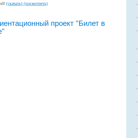
.pdf
(скачать)
(посмотреть)
ентационный проект "Билет в
е"