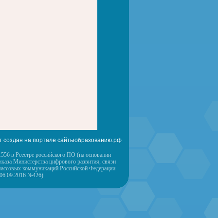
т создан на портале сайтыобразованию.рф
556 в Реестре российского ПО (на основании
иказа Министерства цифрового развития, связи
массовых коммуникаций Российской Федерации
 06.09.2016 №426)