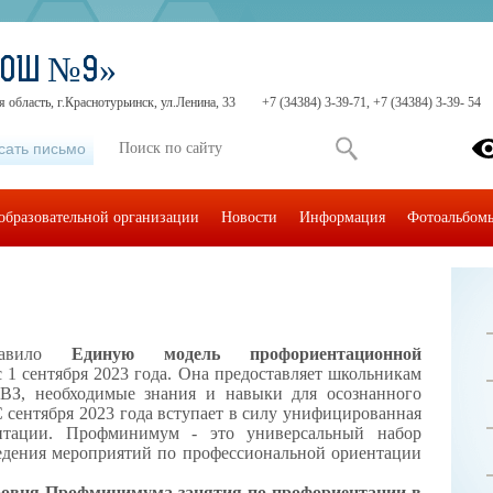
СОШ №9»
 область, г.Краснотурьинск, ул.Ленина, 33
+7 (34384) 3-39-71, +7 (34384) 3-39- 54
сать письмо
образовательной организации
Новости
Информация
Фотоальбом
ставило
Единую модель профориентационной
 1 сентября 2023 года. Она предоставляет школьникам
ОВЗ, необходимые знания и навыки для осознанного
 сентября 2023 года вступает в силу унифицированная
ентации. Профминимум - это универсальный набор
едения мероприятий по профессиональной ориентации
уровня Профминимума занятия по профориентации в