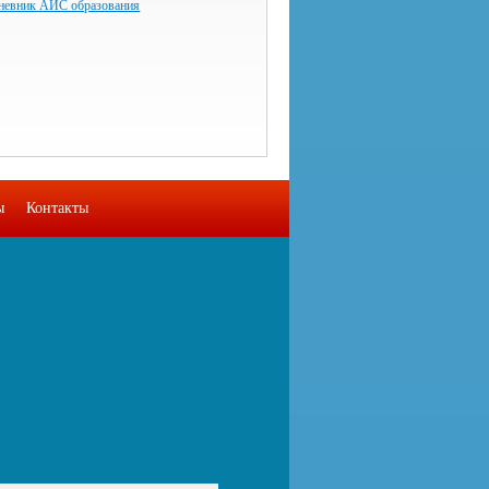
невник АИС образования
ы
Контакты