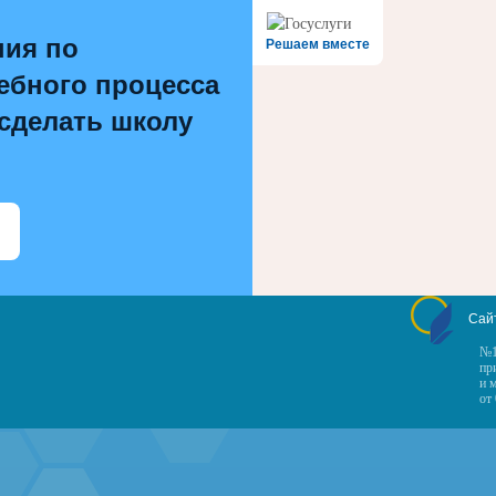
ния по
Решаем вместе
ебного процесса
 сделать школу
Сай
№1
пр
и 
от