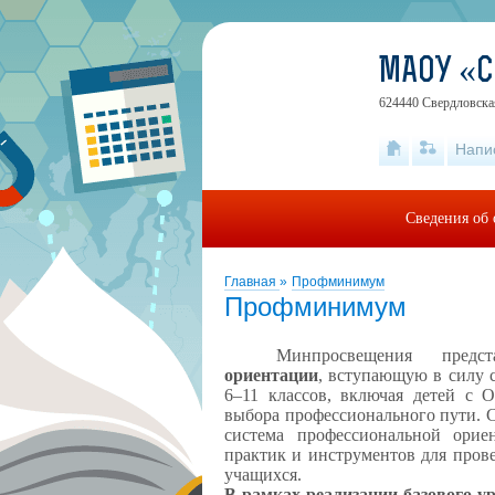
МАОУ «
624440 Свердловская
Напи
Сведения об 
Главная
»
Профминимум
Профминимум
Минпросвещения пред
ориентации
, вступающую в силу с
6–11 классов, включая детей с 
выбора профессионального пути. С
система профессиональной ори
практик и инструментов для пров
учащихся.
В рамках реализации базового 