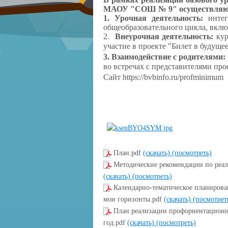
МАОУ "СОШ № 9" осуществляют
1. Урочная деятельность:
инте
общеобразовательного цикла, вклю
2.
Внеурочная деятельность:
кур
участие в проекте "Билет в будуще
3. Взаимодействие с родителями:
во встречах с представителями про
Сайт https://bvbinfo.ru/profminimum
План.pdf
(скачать)
(посмотреть)
Методические рекомендации по реа
(скачать)
(посмотреть)
Календарно-тематическое планирова
мои горизонты.pdf
(скачать)
(посмотрет
План реализации профориентационн
год.pdf
(скачать)
(посмотреть)