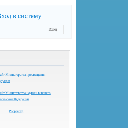
Вход в систему
Вход
айт Министерства просвещения
дерации
айт Министерства науки и высшего
оссийской Федерации
Росреестр