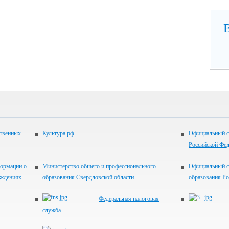
ственных
Культура.рф
Официальный с
Российской Фе
ормации о
Министерство общего и профессионального
Официальный с
еждениях
образования Свердловской области
образования Р
Федеральная налоговая
служба