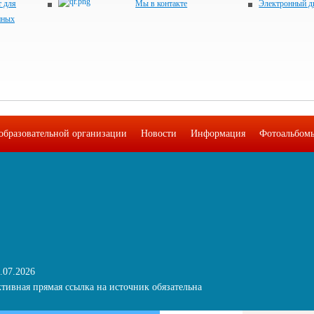
 для
Мы в контакте
Электронный д
нных
образовательной организации
Новости
Информация
Фотоальбом
.07.2026
тивная прямая ссылка на источник обязательна