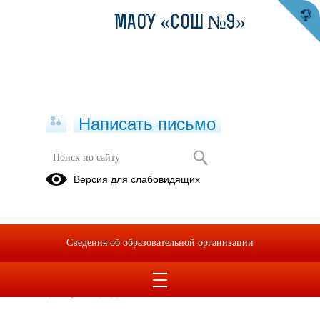
МАОУ «СОШ №9»
Написать письмо
Региональный этап «Лыжне России»
Версия для слабовидящих
в Нижнем Тагиле.
13.02.2023
Шулакова Полина 8 Б
Сведения об образовательной организации
заняла 7 место на региональном этапе на «Лыжне России» в
Нижнем Тагиле.
Полина, ты-умница! Дальше-больше!!!!