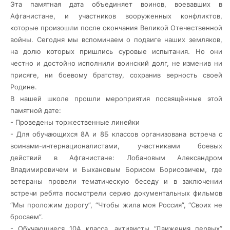
Эта памятная дата объединяет воинов, воевавших в
Афганистане, и участников вооруженных конфликтов,
которые произошли после окончания Великой Отечественной
войны. Сегодня мы вспоминаем о подвиге
наших земляков,
на долю которых пришлись суровые испытания. Но они
честно и достойно исполнили воинский долг, не изменив ни
присяге, ни боевому братству, сохранив верность своей
Родине.
В нашей школе прошли мероприятия посвящённые этой
памятной дате:
- Проведены торжественные линейки
- Для обучающихся 8А и 8Б классов организована встреча с
воинами-интернационалистами, участниками боевых
действий в Афганистане: Лобановым Александром
Владимировичем и Быхановым Борисом Борисовичем, где
ветераны провели тематическую беседу и в заключении
встречи ребята посмотрели серию документальных фильмов
“Мы проложим дорогу”, “Чтобы жила моя Россия”, “Своих не
бросаем”.
- Обучающиеся 10А класса, активисты “Движения первых”