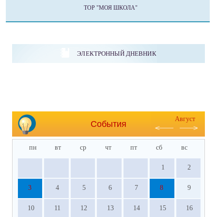
ТОР "МОЯ ШКОЛА"
ЭЛЕКТРОННЫЙ ДНЕВНИК
Август
События
пн
вт
ср
чт
пт
сб
вс
1
2
3
4
5
6
7
8
9
10
11
12
13
14
15
16