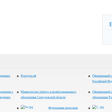
ственных
Культура.рф
Официальный с
Российской Фе
ормации о
Министерство общего и профессионального
Официальный с
еждениях
образования Свердловской области
образования Р
Федеральная налоговая