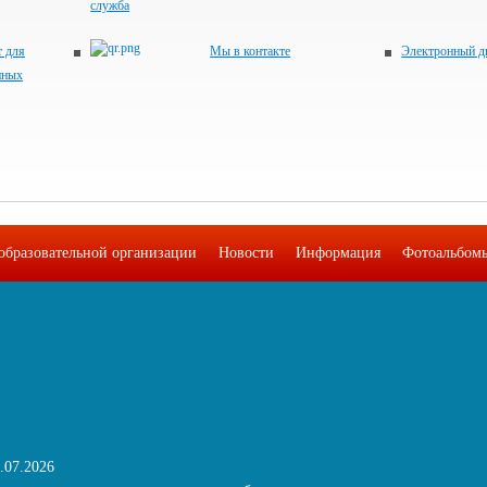
служба
 для
Мы в контакте
Электронный д
нных
образовательной организации
Новости
Информация
Фотоальбом
.07.2026