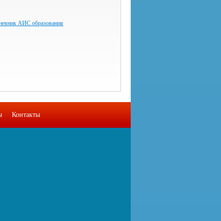
невник АИС образования
ы
Контакты