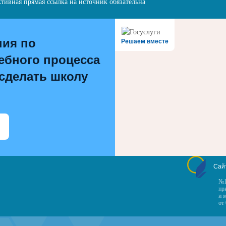
тивная прямая ссылка на источник обязательна
ния по
Решаем вместе
ебного процесса
 сделать школу
Сай
№1
пр
и 
от