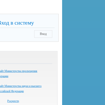
Вход в систему
Вход
айт Министерства просвещения
дерации
айт Министерства науки и высшего
оссийской Федерации
Росреестр