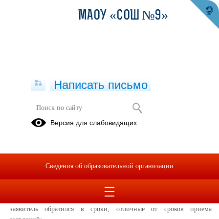
МАОУ «СОШ №9»
Написать письмо
Основания для отказа в приеме
Версия для слабовидящих
заявления
28.03.2024
Заявителям может быть отказано в приеме документов в
Сведения об образовательной организации
случае личной подачи заявления о зачислении в школу, в
многофункциональный центр по следующим причинам:
заявитель обратился в сроки, отличные от сроков приема