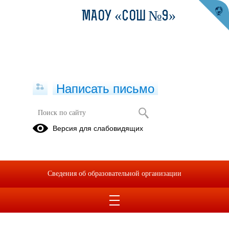
МАОУ «СОШ №9»
Написать письмо
Контакты
Версия для слабовидящих
26.05.2025
Руководитель летнего оздоровительного лагеря Евтушенко Наталья
Борисовна
Сведения об образовательной организации
сотовый телефон
,
электронная почта
, тел.3-39-54