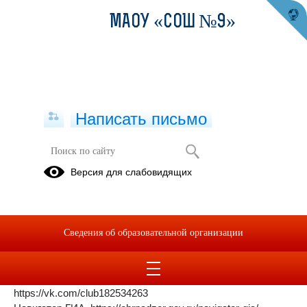
МАОУ «СОШ №9»
Написать письмо
ПОЛЕЗНЫЕ ССЫЛКИ
Версия для слабовидящих
17.01.2025
Официальный портал Единого государственного экзамена
http://ege.edu.ru/ru/
Сведения об образовательной организации
Единый Государственный Экзамен в Свердловской области
http://ege.midural.ru/
ЕГЭ и ГИА: Свердловская область в социальной сети
"ВКонтакте"
https://vk.com/club182534263