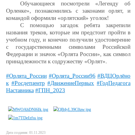
Обучающиеся посмотрели «Легенду об
Орленке», познакомились с законами орлят, и
командой оформили «орлятский» уголок!
С помощью загадок ребята закрепили
названия треков, которые им предстоит пройти в
учебном году, и конечно получили удостоверение
с государственными символами Российской
Федерации и значок «Орлята России», как символ
принадлежности к содружеству «Орлят».
#Орлята_России
#Орлята_России96
#ВДЦОрлёно
к
#Росдетцентр
#ДвижениеПервых
#ГодПедагога
Наставника
#ГПН_2023
Дата создания: 01.11.2023