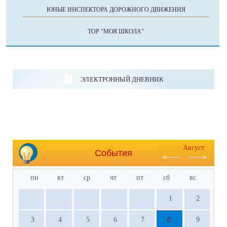
ЮНЫЕ ИНСПЕКТОРА ДОРОЖНОГО ДВИЖЕНИЯ
ТОР "МОЯ ШКОЛА"
ЭЛЕКТРОННЫЙ ДНЕВНИК
Август
События
пн
вт
ср
чт
пт
сб
вс
1
2
3
4
5
6
7
8
9